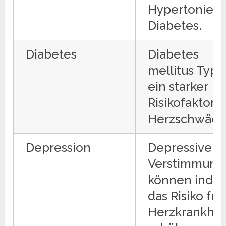
Hypertonie u
Diabetes.
Diabetes
Diabetes
mellitus Typ 2
ein starker
Risikofaktor f
Herzschwäch
Depression
Depressive
Verstimmung
können indir
das Risiko für
Herzkrankhei