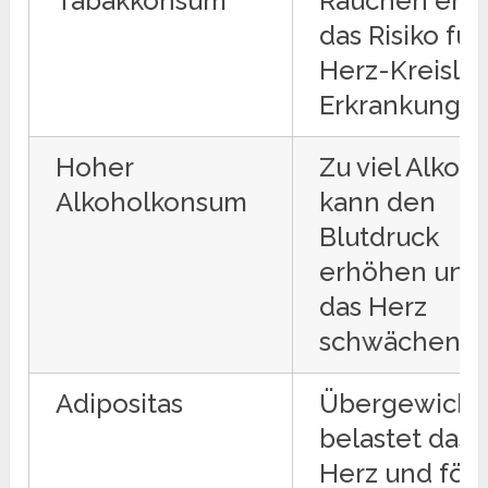
Tabakkonsum
Rauchen erh
das Risiko für
Herz-Kreislau
Erkrankungen
Hoher
Zu viel Alkoh
Alkoholkonsum
kann den
Blutdruck
erhöhen und
das Herz
schwächen.
Adipositas
Übergewicht
belastet das
Herz und för