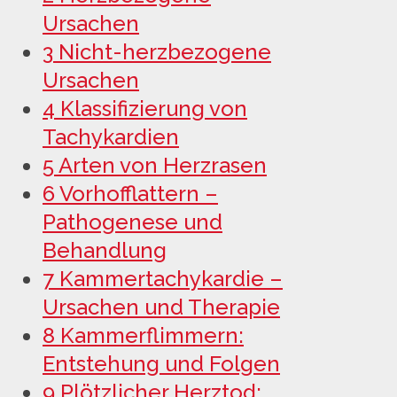
Ursachen
3
Nicht-herzbezogene
Ursachen
4
Klassifizierung von
Tachykardien
5
Arten von Herzrasen
6
Vorhofflattern –
Pathogenese und
Behandlung
7
Kammertachykardie –
Ursachen und Therapie
8
Kammerflimmern:
Entstehung und Folgen
9
Plötzlicher Herztod: